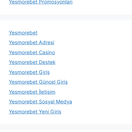
Yesmorebet Promosyonları
Yesmorebet
Yesmorebet Adresi
Yesmorebet Casino
Yesmorebet Destek
Yesmorebet Giriş
Yesmorebet Güncel Giriş
Yesmorebet İletişim
Yesmorebet Sosyal Medya
Yesmorebet Yeni Giriş