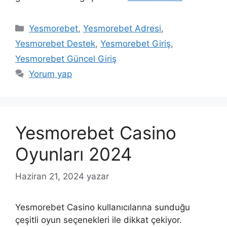
Kategoriler
Yesmorebet
,
Yesmorebet Adresi
,
Yesmorebet Destek
,
Yesmorebet Giriş
,
Yesmorebet Güncel Giriş
Yorum yap
Yesmorebet Casino
Oyunları 2024
Haziran 21, 2024
yazar
Yesmorebet Casino kullanıcılarına sunduğu
çeşitli oyun seçenekleri ile dikkat çekiyor.