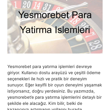
Yesmorebet para yatırma işlemleri devreye
giriyor. Kullanıcı dostu arayüzü ve çeşitli ödeme
seçenekleri ile hızlı ve pratik bir deneyim
sunuyor. Eğer keyifli bir oyun deneyimi yaşamak
istiyorsanız, doğru yerdesiniz. Bu yazımızda,
yesmorebet’e para yatırma işlemlerini detaylı bir
şekilde ele alacağız. Kim bilir, belki de
kazancınızı artırmanın yollarını burada